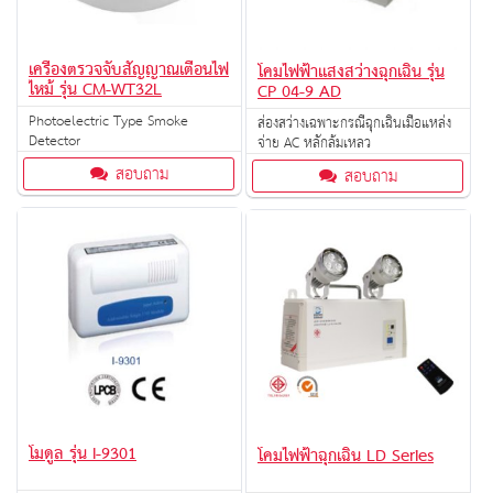
เครื่องตรวจจับสัญญาณเตือนไฟ
โคมไฟฟ้าแสงสว่างฉุกเฉิน รุ่น
ไหม้ รุ่น CM-WT32L
CP 04-9 AD
Photoelectric Type Smoke
ส่องสว่างเฉพาะกรณีฉุกเฉินเมื่อแหล่ง
Detector
จ่าย AC หลักล้มเหลว
สอบถาม
สอบถาม
โมดูล รุ่น I-9301
โคมไฟฟ้าฉุกเฉิน LD Series